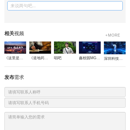
来说两句吧...
相关
视频
+MORE
《道地药心》同仁堂药材参茸宣传片
唱吧
鑫校园MG动画
《这里是北京朝阳》
深圳科技影视周-开场视频
发布
需求
联
系
电
人
话
号
码