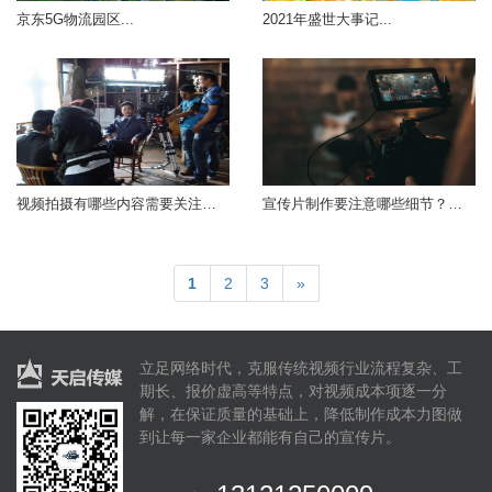
京东5G物流园区...
2021年盛世大事记...
视频拍摄有哪些内容需要关注掌握...
宣传片制作要注意哪些细节？怎么做？...
1
2
3
»
立足网络时代，克服传统视频行业流程复杂、工
期长、报价虚高等特点，对视频成本项逐一分
解，在保证质量的基础上，降低制作成本力图做
到让每一家企业都能有自己的宣传片。