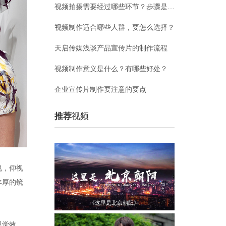
视频拍摄需要经过哪些环节？步骤是什么？
视频制作适合哪些人群，要怎么选择？
天启传媒浅谈产品宣传片的制作流程
视频制作意义是什么？有哪些好处？
企业宣传片制作要注意的要点
推荐
视频
说，仰视
丰厚的镜
《这里是北京朝阳》
视觉效