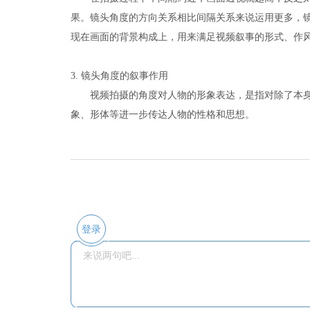
果。镜头角度的方向关系相比间隔关系来说运用更多，
现在画面的背景构成上，用来满足视频叙事的形式、作
3.
镜头角度的叙事作用
视频拍摄的角度对人物的形象表达，是指对除了本
象、形体等进一步传达人物的性格和思想。
登录