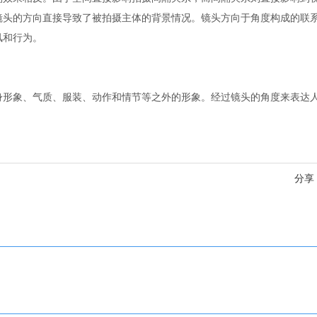
镜头的方向直接导致了被拍摄主体的背景情况。镜头方向于角度构成的联
风和行为。
身形象、气质、服装、动作和情节等之外的形象。经过镜头的角度来表达
分享