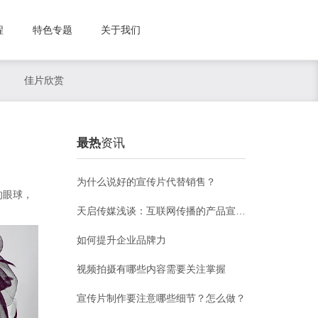
程
特色专题
关于我们
佳片欣赏
最热
资讯
为什么说好的宣传片代替销售？
的眼球，
天启传媒浅谈：互联网传播的产品宣传片应该怎么制作？
如何提升企业品牌力
视频拍摄有哪些内容需要关注掌握
宣传片制作要注意哪些细节？怎么做？