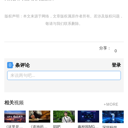
版权声明：本文来源于网络，文章版权属原作者所有。若涉及版权问题，
敬请与我们联系删除。
分享：
0
条评论
登录
0
来说两句吧...
相关
视频
+MORE
《道地药心》同仁堂药材参茸宣传片
唱吧
鑫校园MG动画
《这里是北京朝阳》
深圳科技影视周-开场视频