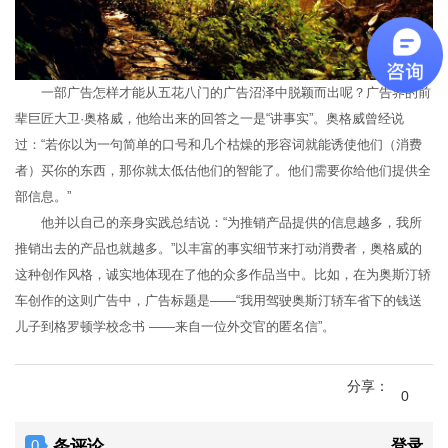
一部广告怎样才能从五花八门的广告沼泽中脱颖而出呢？广告界的前
辈巨匠大卫·奥格威，他给出来的回答之一是“讲事实”。奥格威曾经说
过：“若你以为一句简单的口号和几个枯燥的形容词就能诱使他们（消费
者）买你的东西，那你就太低估他们的智能了。他们需要你给他们提供全
部信息。”
他并以自己的亲身实践总结说：“为推销产品提供的信息越多，我所
推销出去的产品也就越多。”以丰富的事实细节来打动消费者，奥格威的
这种创作风格，诚实地体现在了他的众多作品当中。比如，在为奥斯汀轿
车创作的这则广告中，广告标题是——“我用驾驶奥斯汀轿车省下的钱送
儿子到格罗顿学校念书 ——来自一位外交官的匿名信”。
分享：
0
条评论
登录
0