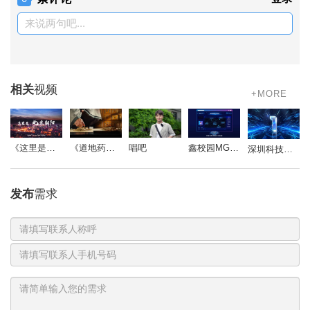
来说两句吧...
相关
视频
+MORE
《道地药心》同仁堂药材参茸宣传片
唱吧
鑫校园MG动画
《这里是北京朝阳》
深圳科技影视周-开场视频
发布
需求
联
系
电
人
话
号
码