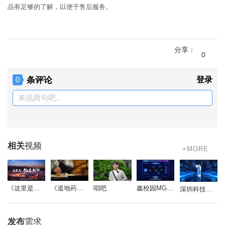
品有足够的了解，以便于售后服务。
分享：
0
条评论
登录
0
来说两句吧...
相关
视频
+MORE
《道地药心》同仁堂药材参茸宣传片
唱吧
鑫校园MG动画
《这里是北京朝阳》
深圳科技影视周-开场视频
发布
需求