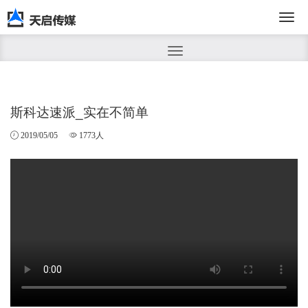
切
换
斯科达速派_实在不简单
2019/05/05
1773人
导
航