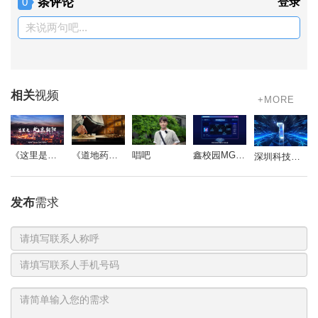
条评论
登录
0
来说两句吧...
相关
视频
+MORE
《道地药心》同仁堂药材参茸宣传片
唱吧
鑫校园MG动画
《这里是北京朝阳》
深圳科技影视周-开场视频
发布
需求
联
系
电
人
话
号
码