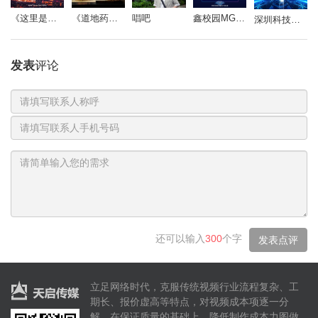
《道地药心》同仁堂药材参茸宣传片
唱吧
鑫校园MG动画
《这里是北京朝阳》
深圳科技影视周-开场视频
发表
评论
也许当你回过头来才会发现
联
还有许多当时没有注意
系
电
人
话
号
码
还可以输入
300
个字
发表点评
立足网络时代，克服传统视频行业流程复杂、工
但到后来才发现
期长、报价虚高等特点，对视频成本项逐一分
一直在你身边陪伴的事物
解，在保证质量的基础上，降低制作成本力图做