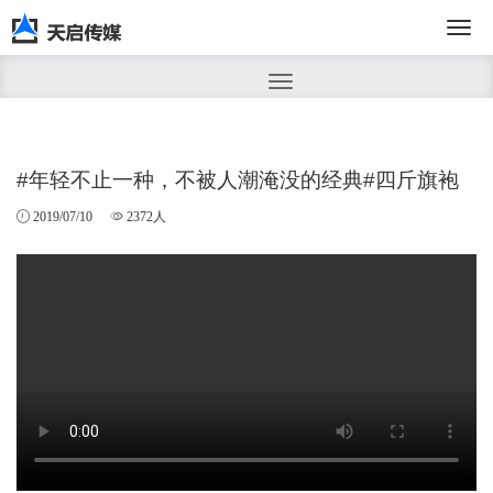
切
换
#年轻不止一种，不被人潮淹没的经典#四斤旗袍
2019/07/10
2372人
导
航