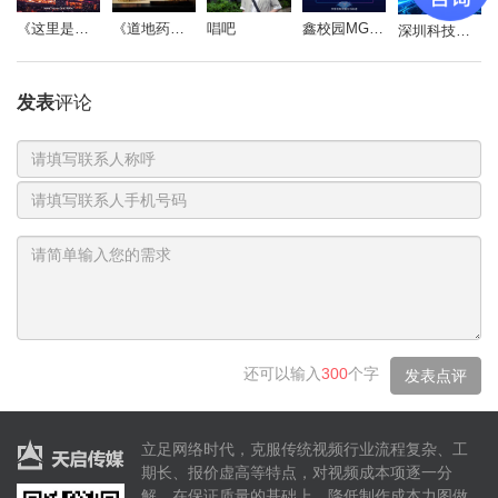
说起来我差点忘记了
《道地药心》同仁堂药材参茸宣传片
唱吧
鑫校园MG动画
《这里是北京朝阳》
深圳科技影视周-开场视频
世界其实本是没有界限的
发表
评论
联
系
电
人
话
号
码
这个夏天我一直在想
如果风有味道的
还可以输入
300
个字
发表点评
那它是什么味道的
嗯 它是西瓜汁水的清甜
又或者
立足网络时代，克服传统视频行业流程复杂、工
是咬一口柠檬 牙齿的酥软
期长、报价虚高等特点，对视频成本项逐一分
解，在保证质量的基础上，降低制作成本力图做