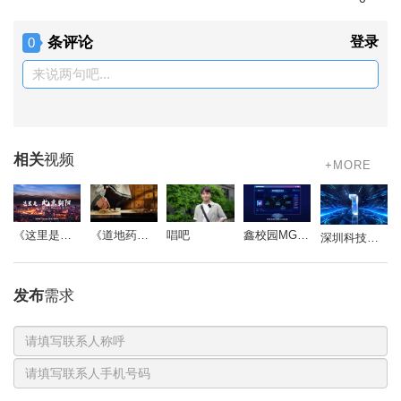
条评论
登录
0
来说两句吧...
相关
视频
+MORE
《道地药心》同仁堂药材参茸宣传片
唱吧
鑫校园MG动画
《这里是北京朝阳》
深圳科技影视周-开场视频
发布
需求
联
系
电
人
话