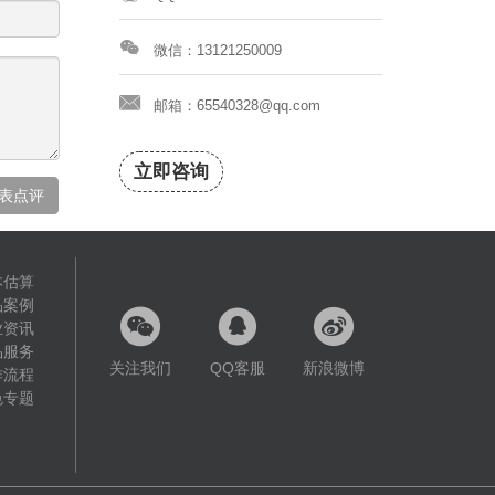
微信：13121250009
邮箱：65540328@qq.com
立即咨询
表点评
本估算
品案例
业资讯
品服务
关注我们
QQ客服
新浪微博
作流程
色专题