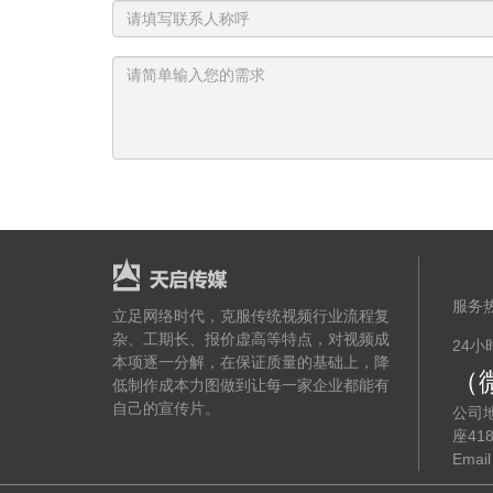
联
系
人
服务
立足网络时代，克服传统视频行业流程复
杂、工期长、报价虚高等特点，对视频成
24小
本项逐一分解，在保证质量的基础上，降
（
低制作成本力图做到让每一家企业都能有
自己的宣传片。
公司
座41
Emai