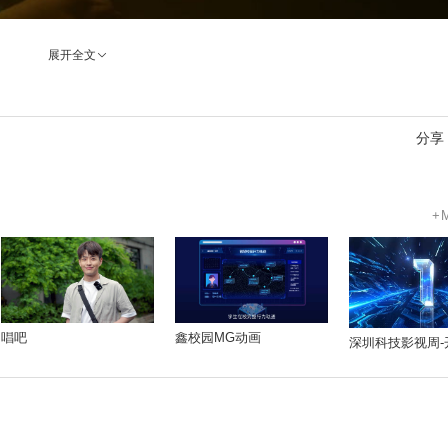
展开全文
分享
+
唱吧
鑫校园MG动画
深圳科技影视周-
这一点点不一样，
其实是心里最底层，
未知区域里的一头猛兽。