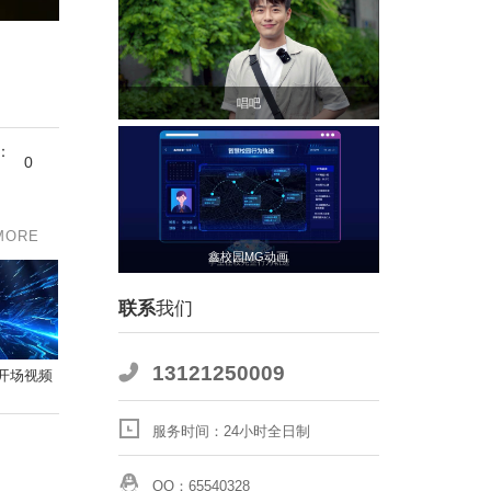
唱吧
：
0
MORE
鑫校园MG动画
联系
我们
13121250009
开场视频
服务时间：24小时全日制
QQ：65540328