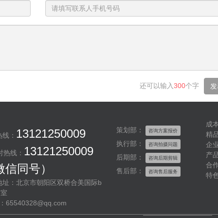
电
话
号
码
还可以输入
300
个字
发
成
策划部：
13121250009
咨询方案报价
精
热线：
执行部：
企
咨询拍摄问题
13121250009
时热线：
产
后期部：
咨询后期剪辑
合
微信同号）
售后部：
咨询售后服务
特
地址：北京市朝阳区双桥合美国际b
8室
l：65540328@qq.com