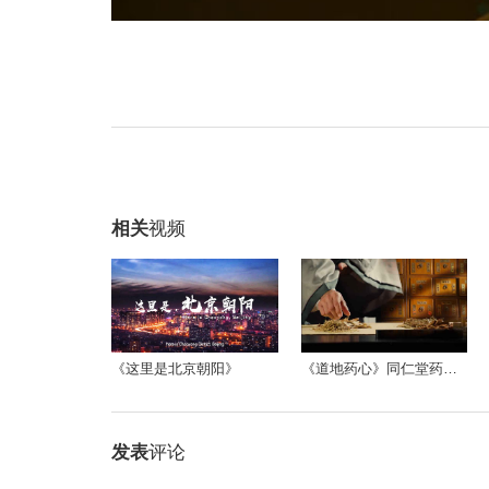
相关
视频
《道地药心》同仁堂药材参茸宣传片
《这里是北京朝阳》
发表
评论