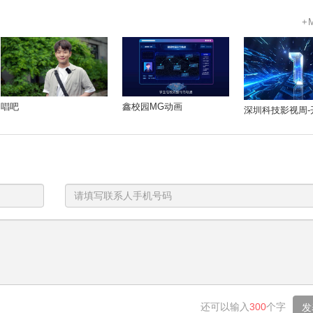
+
唱吧
鑫校园MG动画
深圳科技影视周-
电
话
号
码
还可以输入
300
个字
发