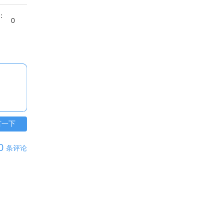
：
0
言一下
0
条评论