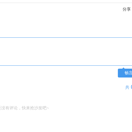
分享
畅
共
还没有评论，快来抢沙发吧~