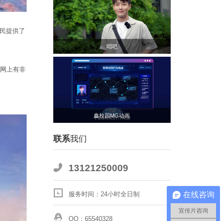
民提供了
唱吧
联网上有非
鑫校园MG动画
联系
我们
13121250009
服务时间：24小时全日制
在线咨询
宣传片咨询
QQ：65540328