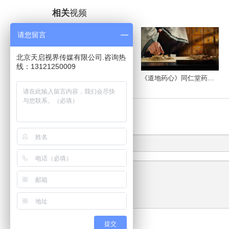
相关
视频
请您留言
北京天启视界传媒有限公司.咨询热
线：13121250009
《道地药心》同仁堂药材参茸宣传片
《这里是北京朝阳》
发布
需求
联
系
人
提交