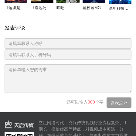
《道地药心》同仁堂药材参茸宣传片
唱吧
鑫校园MG动画
《这里是北京朝阳》
深圳科技影视周-开场视频
发表
评论
也遇见过戛然而止的雨
联
享受过北纬45度的阳光
系
电
也忍受过极寒和砂砾
人
话
号
码
还可以输入
300
个字
发表点评
立足网络时代，克服传统视频行业流程复杂、工
万般技艺
期长、报价虚高等特点，对视频成本项逐一分
解，在保证质量的基础上，降低制作成本力图做