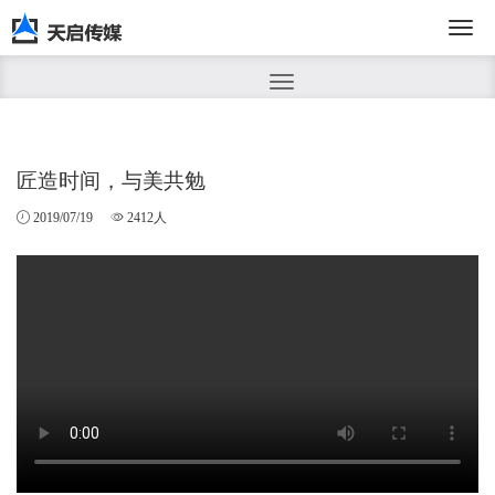
切
换
匠造时间，与美共勉
2019/07/19
2412人
导
航