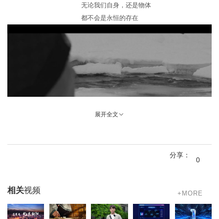
无论我们自身，还是物体
都不会是永恒的存在
展开全文
万物生长 自有章法
就好比葡萄
分享：
0
听过北大西洋的风
相关
视频
+MORE