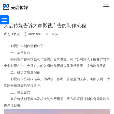
切
天启传媒告诉大家影视广告的制作流程
行业资讯
2019/08/05
1569人
换
影视广告制作流程
如下：
一、洽谈意向
导
接到客户咨询拍摄制作影视广告片事宜，制作公司深入了解客户对本
企业影视广告（专题）片的各项制作要求以及宣传意图；提出制作意向。
二、确定方案及报价
影视制作公司根据客户的诉求，作出广告创意的文案、画面说明、估
航
算制作预算表后呈报客户。
三、签署合同
客户确认创意脚本及核准制作费用后，双方签署影视制作合同及制作
进度计划表。