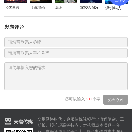
《道地药心》同仁堂药材参茸宣传片
唱吧
鑫校园MG动画
《这里是北京朝阳》
深圳科技影视周-开场视频
发表
评论
因为最长久的陪伴，本身也就是最好的保险，
这也是“人民保险”的品牌价值。
联
系
电
人
话
号
码
还可以输入
300
个字
发表点评
本片的回忆部分，呈现出一种被加工过的记忆，
强调复古，凝重，仪式感。营造油画质感，丰富灰调子中的色彩。
立足网络时代，克服传统视频行业流程复杂、工
期长、报价虚高等特点，对视频成本项逐一分
解，在保证质量的基础上，降低制作成本力图做