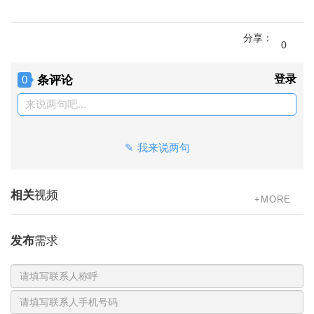
分享：
0
条评论
登录
0
来说两句吧...
我来说两句
相关
视频
+MORE
发布
需求
联
系
电
人
话