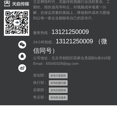
立足网络时代，克服传统视频行业流程复杂、工
期长、报价虚高等特点，对视频成本项逐一分
解，在保证质量的基础上，降低制作成本力图做
到让每一家企业都能有自己的宣传片。
13121250009
服务热线：
13121250009 （微
24小时热线：
信同号）
公司地址：北京市朝阳区双桥合美国际b座418室
Email：65540328@qq.com
策划部：
咨询方案报价
执行部：
咨询拍摄问题
后期部：
咨询后期剪辑
售后部：
咨询售后服务
京ICP备14020565号-1