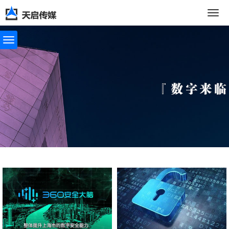
切
换
导
航